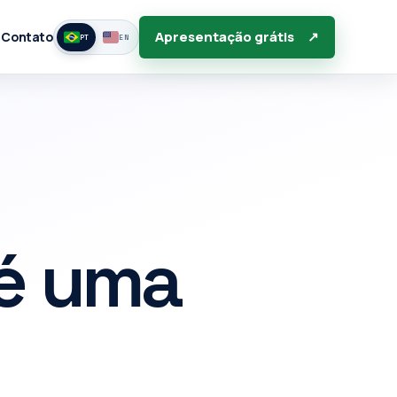
Apresentação grátis
↗
g
Contato
PT
EN
 é uma