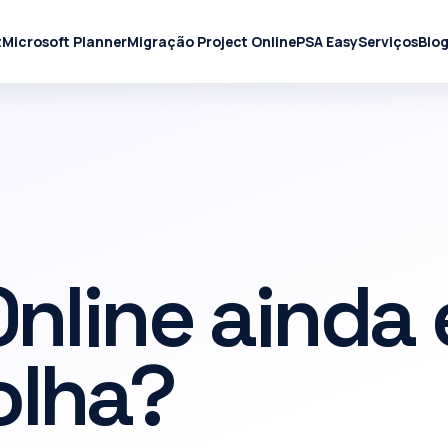
t
Microsoft Planner
Migração Project Online
PSA Easy
Serviços
Blo
Online ainda
olha?