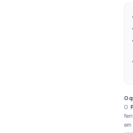
O q
O
fer
em 