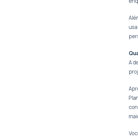
enq
Alé
usa
per
Qua
A d
pro
Apr
Pla
con
mai
Voc