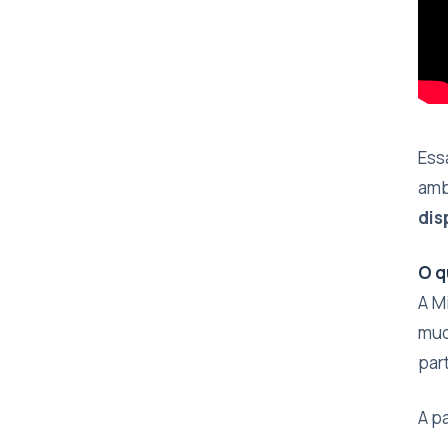
Ess
amb
dis
O q
A M
mud
par
A p