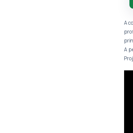
A c
pro
pri
A p
Pro