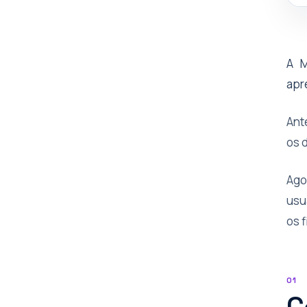
A M
apr
Ant
os 
Ago
usu
os f
01
C