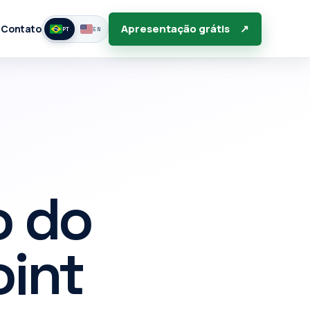
Apresentação grátis
↗
g
Contato
PT
EN
o do
oint