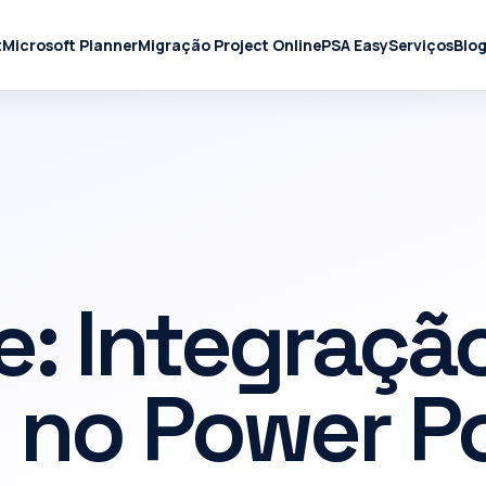
t
Microsoft Planner
Migração Project Online
PSA Easy
Serviços
Blo
: Integraçã
 no Power P