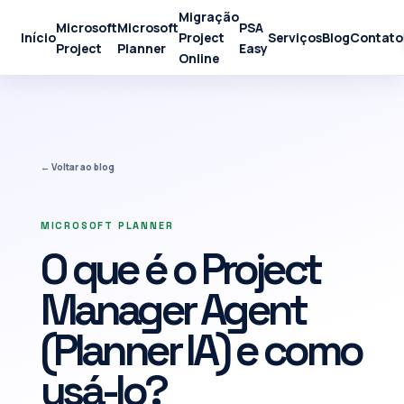
Migração
Microsoft
Microsoft
PSA
Início
Project
Serviços
Blog
Contato
Project
Planner
Easy
Online
← Voltar ao blog
MICROSOFT PLANNER
O que é o Project
Manager Agent
(Planner IA) e como
usá-lo?