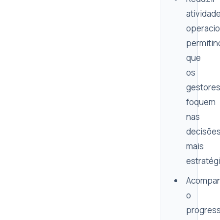
atividad
operacio
permitin
que
os
gestore
foquem
nas
decisõe
mais
estratég
Acompan
o
progres