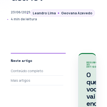
23/06/2025
Leandro Lima
+
Geovana Azevedo
4 min de leitura
Neste artigo
RESUMO
DO
ARTIGO
Conteúdo completo
O
que
Mais artigos
você
vai
encont