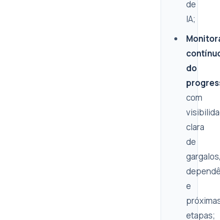
de
IA;
Monito
contínu
do
progres
com
visibilid
clara
de
gargalos
dependê
e
próxima
etapas;