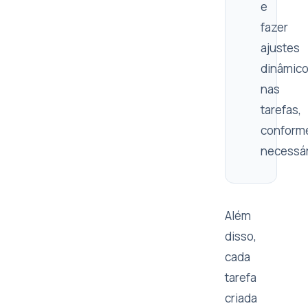
e
fazer
ajustes
dinâmic
nas
tarefas,
conform
necessár
Além
disso,
cada
tarefa
criada