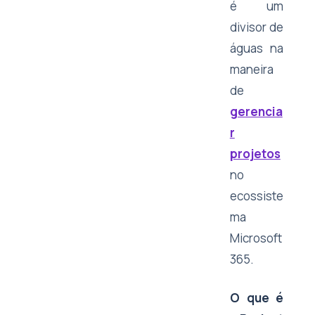
é um
divisor de
águas na
maneira
de
gerencia
r
projetos
no
ecossiste
ma
Microsoft
365.
O que é